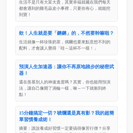
生活不是只有大富大貴，其實幸福就藏在我們每天
都會遇到的雞毛蒜皮小事裡，只要你有心，就能挖
到寶！
欸！人生就是要「鏘鏘」的，不然要幹嘛啦？
生活就像一杯珍珠奶茶，偶爾也要來點意想不到的
配料，才會讓人覺得「哇～這杯不一樣！」
預演人生加速器：讓你不再原地踏步的秘密武
器！
還在羨慕別人的神速進度嗎？其實，你也能用預演
法，讓自己像開了渦輪一樣，咻～一下就衝到終
點！
15分鐘搞定一切？唬爛還是真有影？我的超簡
單習慣養成術！
摘要：誰說養成好習慣一定要搞得像苦行僧？分享