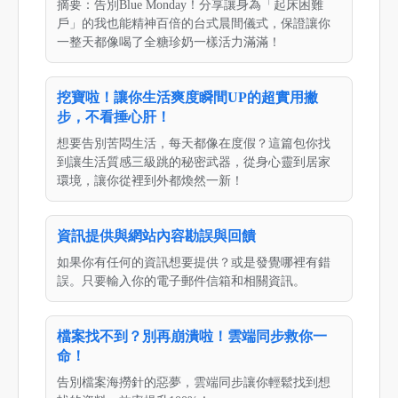
摘要：告別Blue Monday！分享讓身為「起床困難
戶」的我也能精神百倍的台式晨間儀式，保證讓你
一整天都像喝了全糖珍奶一樣活力滿滿！
挖寶啦！讓你生活爽度瞬間UP的超實用撇
步，不看捶心肝！
想要告別苦悶生活，每天都像在度假？這篇包你找
到讓生活質感三級跳的秘密武器，從身心靈到居家
環境，讓你從裡到外都煥然一新！
資訊提供與網站內容勘誤與回饋
如果你有任何的資訊想要提供？或是發覺哪裡有錯
誤。只要輸入你的電子郵件信箱和相關資訊。
檔案找不到？別再崩潰啦！雲端同步救你一
命！
告別檔案海撈針的惡夢，雲端同步讓你輕鬆找到想