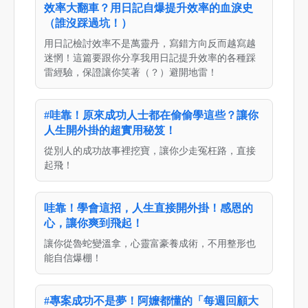
效率大翻車？用日記自爆提升效率的血淚史
（誰沒踩過坑！）
用日記檢討效率不是萬靈丹，寫錯方向反而越寫越
迷惘！這篇要跟你分享我用日記提升效率的各種踩
雷經驗，保證讓你笑著（？）避開地雷！
#哇靠！原來成功人士都在偷偷學這些？讓你
人生開外掛的超實用秘笈！
從別人的成功故事裡挖寶，讓你少走冤枉路，直接
起飛！
哇靠！學會這招，人生直接開外掛！感恩的
心，讓你爽到飛起！
讓你從魯蛇變溫拿，心靈富豪養成術，不用整形也
能自信爆棚！
#專案成功不是夢！阿嬤都懂的「每週回顧大