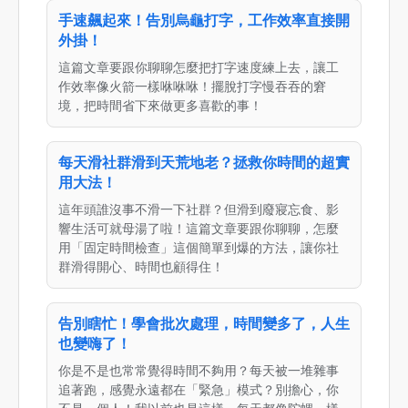
手速飆起來！告別烏龜打字，工作效率直接開
外掛！
這篇文章要跟你聊聊怎麼把打字速度練上去，讓工
作效率像火箭一樣咻咻咻！擺脫打字慢吞吞的窘
境，把時間省下來做更多喜歡的事！
每天滑社群滑到天荒地老？拯救你時間的超實
用大法！
這年頭誰沒事不滑一下社群？但滑到廢寢忘食、影
響生活可就母湯了啦！這篇文章要跟你聊聊，怎麼
用「固定時間檢查」這個簡單到爆的方法，讓你社
群滑得開心、時間也顧得住！
告別瞎忙！學會批次處理，時間變多了，人生
也變嗨了！
你是不是也常常覺得時間不夠用？每天被一堆雜事
追著跑，感覺永遠都在「緊急」模式？別擔心，你