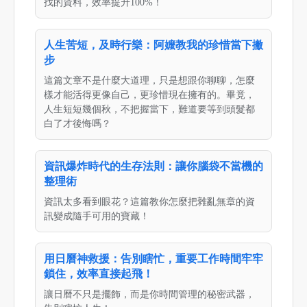
找的資料，效率提升100%！
人生苦短，及時行樂：阿嬤教我的珍惜當下撇
步
這篇文章不是什麼大道理，只是想跟你聊聊，怎麼
樣才能活得更像自己，更珍惜現在擁有的。畢竟，
人生短短幾個秋，不把握當下，難道要等到頭髮都
白了才後悔嗎？
資訊爆炸時代的生存法則：讓你腦袋不當機的
整理術
資訊太多看到眼花？這篇教你怎麼把雜亂無章的資
訊變成隨手可用的寶藏！
用日曆神救援：告別瞎忙，重要工作時間牢牢
鎖住，效率直接起飛！
讓日曆不只是擺飾，而是你時間管理的秘密武器，