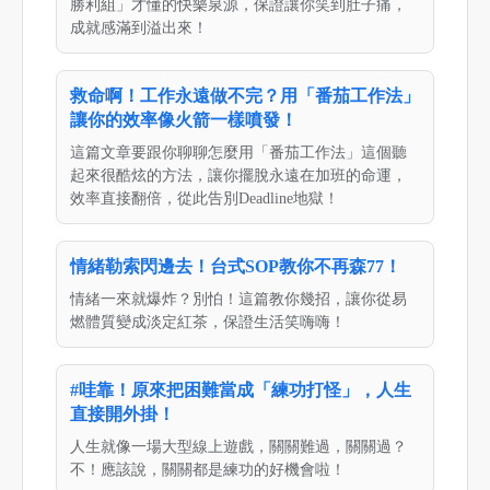
勝利組」才懂的快樂泉源，保證讓你笑到肚子痛，
成就感滿到溢出來！
救命啊！工作永遠做不完？用「番茄工作法」
讓你的效率像火箭一樣噴發！
這篇文章要跟你聊聊怎麼用「番茄工作法」這個聽
起來很酷炫的方法，讓你擺脫永遠在加班的命運，
效率直接翻倍，從此告別Deadline地獄！
情緒勒索閃邊去！台式SOP教你不再森77！
情緒一來就爆炸？別怕！這篇教你幾招，讓你從易
燃體質變成淡定紅茶，保證生活笑嗨嗨！
#哇靠！原來把困難當成「練功打怪」，人生
直接開外掛！
人生就像一場大型線上遊戲，關關難過，關關過？
不！應該說，關關都是練功的好機會啦！