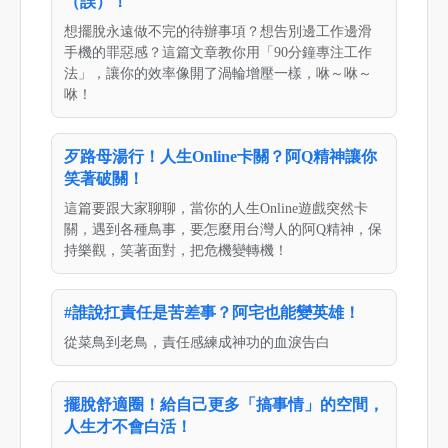
（誤）！
想擺脫永遠做不完的待辦事項？想告別邊工作邊滑
手機的罪惡感？這篇文章教你用「90分鐘專注工作
法」，讓你的效率像開了渦輪增壓一樣，咻～咻～
咻！
歹路母湯行！人生Online卡關？阿Q精神讓你
笑著破關！
這篇要跟大家聊聊，當你的人生Online遊戲突然卡
關，遇到各種鳥事，要怎麼用台灣人的阿Q精神，保
持樂觀，笑著面對，把危機變轉機！
#誰說扛責任是苦差事？阿宅也能變英雄！
從菜鳥到老鳥，責任感練成神功的血淚告白
擺脫舒適圈！給自己更多「搞事情」的空間，
人生才不會白活！