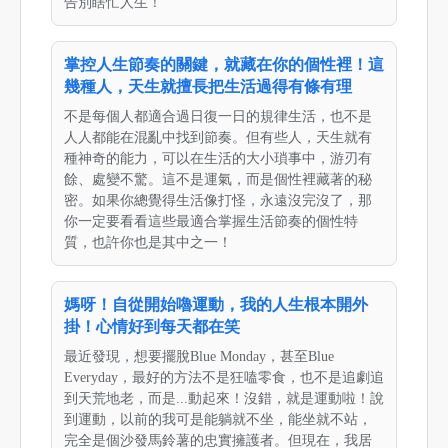
告別瞎忙人生！
掌控人生節奏的關鍵，就藏在你的個性裡！這
幾種人，天生就擅長把生活過得有條有理
不是每個人都適合過日復一日的規律生活，也不是
人人都能在混亂中找到節奏。但有些人，天生就有
種神奇的能力，可以在生活的大小瑣事中，游刃有
餘、處變不驚。這不是運氣，而是個性裡藏著的秘
密。如果你總覺得生活像打怪，永遠沒完沒了，那
你一定要看看這些最適合掌握生活節奏的個性特
質，也許你也是其中之一！
媽呀！自從開始嚕運動，我的人生根本開外
掛！心情好到每天都在笑
最近發現，想要擺脫Blue Monday，甚至Blue
Everyday，最好的方法不是狂嗑零食，也不是追劇追
到天荒地老，而是...動起來！沒錯，就是運動啦！說
到運動，以前的我可是能躺就不坐，能坐就不站，
完全是個沙發馬鈴薯的忠實擁護者。但現在，我居