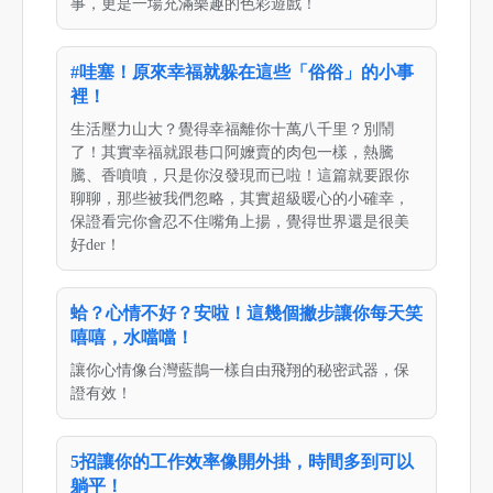
事，更是一場充滿樂趣的色彩遊戲！
#哇塞！原來幸福就躲在這些「俗俗」的小事
裡！
生活壓力山大？覺得幸福離你十萬八千里？別鬧
了！其實幸福就跟巷口阿嬤賣的肉包一樣，熱騰
騰、香噴噴，只是你沒發現而已啦！這篇就要跟你
聊聊，那些被我們忽略，其實超級暖心的小確幸，
保證看完你會忍不住嘴角上揚，覺得世界還是很美
好der！
蛤？心情不好？安啦！這幾個撇步讓你每天笑
嘻嘻，水噹噹！
讓你心情像台灣藍鵲一樣自由飛翔的秘密武器，保
證有效！
5招讓你的工作效率像開外掛，時間多到可以
躺平！