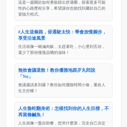
這是一篇關於如何勇敢踏出舒適圈，探索更多可能
性的心路歷程分享，希望讓你也能找到屬於自己的
冒險方程式。
#人生這條路，毋通駛太快：學會放慢腳步，
享受沿途風景
生活就像一碗滷肉飯，太趕著吃，小心燙到舌頭，
還少了那份慢慢品嚐的滋味！
無效會議退散！教你優雅地跟歹丸郎說
「No」
會議邀請多到爆？教你如何擺脫時間小偷，重拾人
生主控權！
人生魯蛇翻身術：怎樣找到你的人生目標，不
再當條鹹魚！
人生就像一盤自助餐，想夾什麼菜，完全自己決定