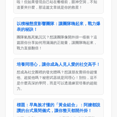
啦！但如果發現自己站在餐檯前，眼神空洞，不知
道要夾什麼，那這篇文章就是你的救星！
以積極態度影響團隊：讓團隊嗨起來，戰力爆
表的秘訣！
團隊氣氛死氣沉沉？想讓團隊像開外掛一樣衝？這
篇跟你分享如何用滿滿的正能量，讓團隊嗨起來，
戰力直接翻倍！
培養同理心，讓你成為人見人愛的社交高手！
想成為社交圈裡的發光體嗎？想讓朋友覺得你超懂
他、超挺他嗎？秘密武器就是同理心！別怕，這不
是什麼高深的學問，而是可以透過練習培養的超能
力。
標題：早鳥族才懂的「黃金組合」：阿嬤都說
讚的台式晨間儀式，讓你整天都開外掛！