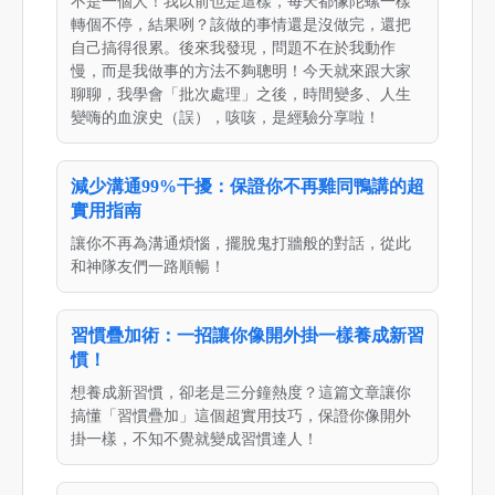
不是一個人！我以前也是這樣，每天都像陀螺一樣
轉個不停，結果咧？該做的事情還是沒做完，還把
自己搞得很累。後來我發現，問題不在於我動作
慢，而是我做事的方法不夠聰明！今天就來跟大家
聊聊，我學會「批次處理」之後，時間變多、人生
變嗨的血淚史（誤），咳咳，是經驗分享啦！
減少溝通99%干擾：保證你不再雞同鴨講的超
實用指南
讓你不再為溝通煩惱，擺脫鬼打牆般的對話，從此
和神隊友們一路順暢！
習慣疊加術：一招讓你像開外掛一樣養成新習
慣！
想養成新習慣，卻老是三分鐘熱度？這篇文章讓你
搞懂「習慣疊加」這個超實用技巧，保證你像開外
掛一樣，不知不覺就變成習慣達人！