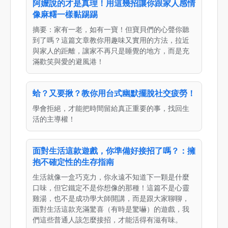
阿嬤說的才是真理！用這幾招讓你跟家人感情
像麻糬一樣黏踢踢
摘要：家有一老，如有一寶！但寶貝們的心聲你聽
到了嗎？這篇文章教你用趣味又實用的方法，拉近
與家人的距離，讓家不再只是睡覺的地方，而是充
滿歡笑與愛的避風港！
蛤？又要揪？教你用台式幽默擺脫社交疲勞！
學會拒絕，才能把時間留給真正重要的事，找回生
活的主導權！
面對生活這款遊戲，你準備好接招了嗎？：擁
抱不確定性的生存指南
生活就像一盒巧克力，你永遠不知道下一顆是什麼
口味，但它鐵定不是你想像的那種！這篇不是心靈
雞湯，也不是成功學大師開講，而是跟大家聊聊，
面對生活這款充滿驚喜（有時是驚嚇）的遊戲，我
們這些普通人該怎麼接招，才能活得有滋有味。