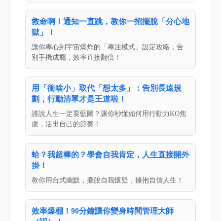
救命啊！通知一直跳，教你一招擺脫「分心地
獄」！
讓你專心到宇宙爆炸的「專注模式」設定攻略，告
別手機成癮，效率直接翻倍！
用「衝啥小」取代「想太多」：告別長遠規
劃，行動清單才是王道啦！
誰說人生一定要藍圖？讓你秒懂如何用行動力KO焦
慮，活出自己的節奏！
蛤？我超棒的？學會自我肯定，人生直接開外
掛！
教你用台式幽默，擺脫自我懷疑，擁抱自信人生！
效率爆棚！90分鐘讓你變身時間管理大師