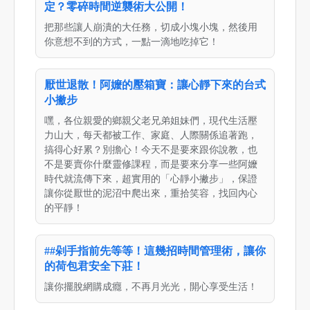
定？零碎時間逆襲術大公開！
把那些讓人崩潰的大任務，切成小塊小塊，然後用
你意想不到的方式，一點一滴地吃掉它！
厭世退散！阿嬤的壓箱寶：讓心靜下來的台式
小撇步
嘿，各位親愛的鄉親父老兄弟姐妹們，現代生活壓
力山大，每天都被工作、家庭、人際關係追著跑，
搞得心好累？別擔心！今天不是要來跟你說教，也
不是要賣你什麼靈修課程，而是要來分享一些阿嬤
時代就流傳下來，超實用的「心靜小撇步」，保證
讓你從厭世的泥沼中爬出來，重拾笑容，找回內心
的平靜！
##剁手指前先等等！這幾招時間管理術，讓你
的荷包君安全下莊！
讓你擺脫網購成癮，不再月光光，開心享受生活！