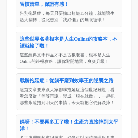
習慣清單，保證有感！
告別拖延症，每天只要抽出短短15分鐘，就能讓生
活大翻轉，從此告別「我好懶」的無限循環！
這些世界名著根本是人生Online的攻略本，不
讀就輸了啦！
這些經典文學作品才不是古板老書，根本是人生
Online的終極攻略，讓你避開地雷，爽爽升級！
戰勝拖延症：從躺平廢到效率王的逆襲之路
這篇文章要來跟大家聊聊拖延症這個世紀難題，看
看怎麼從「等等再說」變成「現在就做」，一起把
那些永遠拖到明天的事情，今天就把它們解決掉！
媽呀！不要再多工了啦！生產力直接掉到太平
洋！
多工處理聽起來很厲害，好像可以同時處理很多事