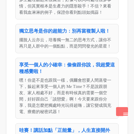
情，但其實根本是生產力的隱形殺手！不信？來看
看我血淋淋的例子，保證你看到點頭如搗蒜！
獨立思考是你的超能力：別再當複製人啦！
擺脫人云亦云，培養獨一無二的思考方式，讓你不
再只是人群中的一個點點，而是閃閃發光的星星！
享受一個人的小確幸：偷偷跟你說，我超愛這
種感覺啦！
嘿！你是不是也跟我一樣，偶爾會想要人間蒸發一
下，躲起來享受一個人的 Me Time？不是說跟朋
友、家人相處不好，而是有時候真的需要一個空
間，好好跟自己「談戀愛」啊！今天要來跟你分
享，我是怎麼把獨處時光玩得超嗨，讓它變成我充
電、療癒的秘密武器！
哇賽！講話加點「正能量」，人生直接開外