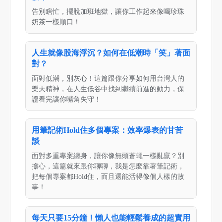
告別瞎忙，擺脫加班地獄，讓你工作起來像喝珍珠
奶茶一樣順口！
人生就像股海浮沉？如何在低潮時「笑」著面
對？
面對低潮，別灰心！這篇跟你分享如何用台灣人的
樂天精神，在人生低谷中找到繼續前進的動力，保
證看完讓你嘴角失守！
用筆記術Hold住多個專案：效率爆表的甘苦
談
面對多重專案纏身，讓你像無頭蒼蠅一樣亂竄？別
擔心，這篇就來跟你聊聊，我是怎麼靠著筆記術，
把每個專案都Hold住，而且還能活得像個人樣的故
事！
每天只要15分鐘！懶人也能輕鬆養成的超實用