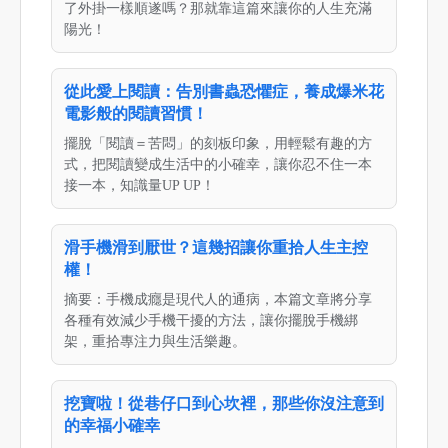
了外掛一樣順遂嗎？那就靠這篇來讓你的人生充滿
陽光！
從此愛上閱讀：告別書蟲恐懼症，養成爆米花
電影般的閱讀習慣！
擺脫「閱讀＝苦悶」的刻板印象，用輕鬆有趣的方
式，把閱讀變成生活中的小確幸，讓你忍不住一本
接一本，知識量UP UP！
滑手機滑到厭世？這幾招讓你重拾人生主控
權！
摘要：手機成癮是現代人的通病，本篇文章將分享
各種有效減少手機干擾的方法，讓你擺脫手機綁
架，重拾專注力與生活樂趣。
挖寶啦！從巷仔口到心坎裡，那些你沒注意到
的幸福小確幸