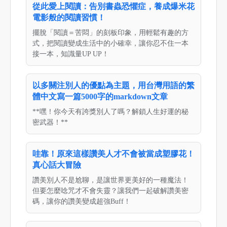
從此愛上閱讀：告別書蟲恐懼症，養成爆米花
電影般的閱讀習慣！
擺脫「閱讀＝苦悶」的刻板印象，用輕鬆有趣的方
式，把閱讀變成生活中的小確幸，讓你忍不住一本
接一本，知識量UP UP！
以多關注別人的優點為主題，用台灣用語的繁
體中文寫一篇5000字的markdown文章
**嘿！你今天有誇獎別人了嗎？解鎖人生好運的秘
密武器！**
哇靠！原來這樣讚美人才不會被當成塑膠花！
真心話大冒險
讚美別人不是尬聊，是讓世界更美好的一種魔法！
但要怎麼唸咒才不會失靈？讓我們一起破解讚美密
碼，讓你的讚美變成超強Buff！