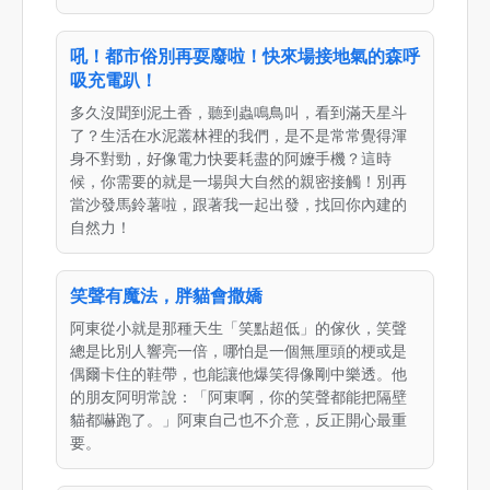
吼！都市俗別再耍廢啦！快來場接地氣的森呼
吸充電趴！
多久沒聞到泥土香，聽到蟲鳴鳥叫，看到滿天星斗
了？生活在水泥叢林裡的我們，是不是常常覺得渾
身不對勁，好像電力快要耗盡的阿嬤手機？這時
候，你需要的就是一場與大自然的親密接觸！別再
當沙發馬鈴薯啦，跟著我一起出發，找回你內建的
自然力！
笑聲有魔法，胖貓會撒嬌
阿東從小就是那種天生「笑點超低」的傢伙，笑聲
總是比別人響亮一倍，哪怕是一個無厘頭的梗或是
偶爾卡住的鞋帶，也能讓他爆笑得像剛中樂透。他
的朋友阿明常說：「阿東啊，你的笑聲都能把隔壁
貓都嚇跑了。」阿東自己也不介意，反正開心最重
要。