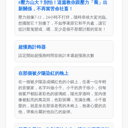
#壓力山大？別怕！這篇教你跟壓力「喬」出
新關係，不再當苦命社畜！
壓力就像7-11，24小時不打烊，隨時恭候大駕光臨。
想擺脫它？別傻了，不如學著跟它和平共處，讓它
從討厭鬼變成…嗯…至少是個不那麼討厭的室友！
超慢跑計時器
設定開始超慢跑時間並統計本週超慢跑次數
在那個被夕陽染紅的晚上
在一個被夕陽染成橘紅色的小鎮上，住著一位年輕
的音樂家，名字叫做小千。小千的房子很小，但每
個窗戶都貼著彩色的玻璃紙，陽光穿過時，室內便
像被點亮的萬花筒，色彩斑斕，充滿生機。小千最
愛的，就是坐在那張老舊的木椅上，抱著心愛的吉
他，彈奏出屬於他自己的旋律。