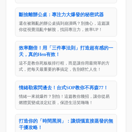
斷捨離辦公桌：專注力大爆發的秘密武器
還在被雜亂的辦公桌搞到崩潰嗎？別擔心，這篇讓
你從視覺混亂中解脫，找回專注力，效率UP！
效率翻倍！用「三件事法則」打造超有感的一
天，真的Hen有效！
這不是教你死板板排行程，而是讓你用最簡單的方
式，把每天最重要的事搞定，告別瞎忙人生！
情緒勒索閃邊去！台式SOP教你不再森77！
情緒一來就爆炸？別怕！這篇教你幾招，讓你從易
燃體質變成淡定紅茶，保證生活笑嗨嗨！
打造你的「時間黑洞」：讓煩惱直接蒸發的無
干擾攻略！