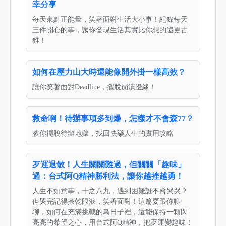
幸分享
每天來點正能量，笑著面對生活大小事！紀錄每天
三件開心的事，讓你發現生活其實比你想的還更古
錐！
如何在壓力山大時還能像開外掛一樣高效？
讓你笑著面對Deadline，擺脫崩潰邊緣！
救命啊！待辦事項多到爆，怎樣才不會森77？
教你擺脫待辦地獄，找回快樂人生的實用攻略
歹運退散！人生關關難過，但關關「趣味」
過：台式阿Q精神勝利法，讓你越挫越勇！
人生不如意事，十之八九，遇到困難誰不會哭哭？
但哭完記得擦乾眼淚，笑著面對！這篇要跟你聊
聊，如何在充滿挑戰的鳥日子裡，還能保持一顆閃
亮亮的希望之心，用台式阿Q精神，把歹運變趣味！