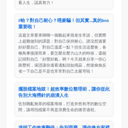
看人生，認真努力！
#蛤？對自己耐心？哩麥騙！但其實...真的hen
重要啦！
這篇文章要來聊聊一個聽起來很老生常談，但實際
上超難做到的課題：對自己保持耐心。誰沒想過要
好好愛自己、對自己溫柔一點？但生活這麼衝，各
種鳥事接踵而來，要怎麼在壓力山大的時候，還能
記得對自己「好聲好氣」咧？今天就來分享一些心
路歷程，保證讓你邊看邊點頭如搗蒜，然後偷偷反
省一下自己是不是也常常對自己太嚴苛啦！
擺脫檔案地獄！超效率數位整理術，讓你從此
告別大海撈針的崩潰人生
告別雜亂無章的檔案堆積，打造井然有序的數位空
間，讓尋找檔案不再是浪費生命的痛苦過程。
遠端工作效率翻倍：告別耍廢，讓你像在家裡