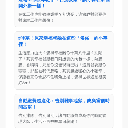
開外掛一樣！
在家工作也能效率爆棚？別懷疑，這篇絕對顛覆你
對遠端工作的想像！
#哇塞！原來幸福就躲在這些「俗俗」的小事
裡！
生活壓力山大？覺得幸福離你十萬八千里？別鬧
了！其實幸福就跟巷口阿嬤賣的肉包一樣，熱騰
騰、香噴噴，只是你沒發現而已啦！這篇就要跟你
聊聊，那些被我們忽略，其實超級暖心的小確幸，
保證看完你會忍不住嘴角上揚，覺得世界還是很美
好der！
自動繳費超進化：告別雜事地獄，爽爽當個時
間富翁！
告別排隊、告別逾期，讓自動繳費成為你的時間管
理大師，生活不再被帳單追著跑！