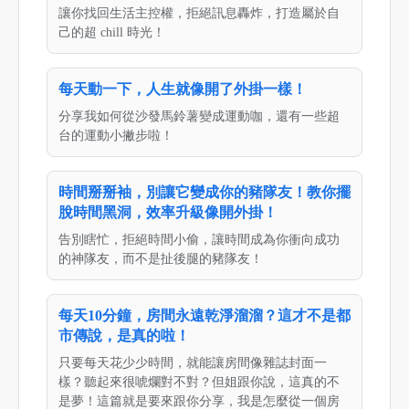
讓你找回生活主控權，拒絕訊息轟炸，打造屬於自
己的超 chill 時光！
每天動一下，人生就像開了外掛一樣！
分享我如何從沙發馬鈴薯變成運動咖，還有一些超
台的運動小撇步啦！
時間掰掰袖，別讓它變成你的豬隊友！教你擺
脫時間黑洞，效率升級像開外掛！
告別瞎忙，拒絕時間小偷，讓時間成為你衝向成功
的神隊友，而不是扯後腿的豬隊友！
每天10分鐘，房間永遠乾淨溜溜？這才不是都
市傳說，是真的啦！
只要每天花少少時間，就能讓房間像雜誌封面一
樣？聽起來很唬爛對不對？但姐跟你說，這真的不
是夢！這篇就是要來跟你分享，我是怎麼從一個房