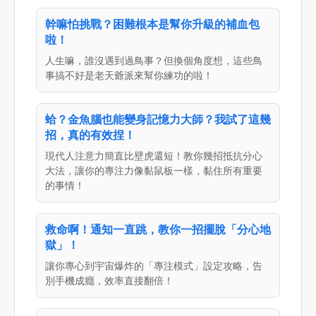
幹嘛怕挑戰？困難根本是幫你升級的補血包
啦！
人生嘛，誰沒遇到過鳥事？但換個角度想，這些鳥
事搞不好是老天爺派來幫你練功的啦！
蛤？金魚腦也能變身記憶力大師？我試了這幾
招，真的有效捏！
現代人注意力簡直比壁虎還短！教你幾招抵抗分心
大法，讓你的專注力像黏鼠板一樣，黏住所有重要
的事情！
救命啊！通知一直跳，教你一招擺脫「分心地
獄」！
讓你專心到宇宙爆炸的「專注模式」設定攻略，告
別手機成癮，效率直接翻倍！