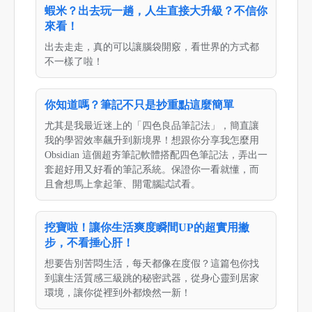
蝦米？出去玩一趟，人生直接大升級？不信你
來看！
出去走走，真的可以讓腦袋開竅，看世界的方式都
不一樣了啦！
你知道嗎？筆記不只是抄重點這麼簡單
尤其是我最近迷上的「四色良品筆記法」，簡直讓
我的學習效率飆升到新境界！想跟你分享我怎麼用
Obsidian 這個超夯筆記軟體搭配四色筆記法，弄出一
套超好用又好看的筆記系統。保證你一看就懂，而
且會想馬上拿起筆、開電腦試試看。
挖寶啦！讓你生活爽度瞬間UP的超實用撇
步，不看捶心肝！
想要告別苦悶生活，每天都像在度假？這篇包你找
到讓生活質感三級跳的秘密武器，從身心靈到居家
環境，讓你從裡到外都煥然一新！