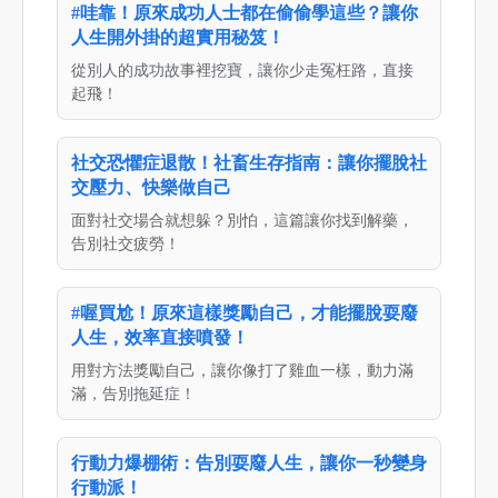
#哇靠！原來成功人士都在偷偷學這些？讓你
人生開外掛的超實用秘笈！
從別人的成功故事裡挖寶，讓你少走冤枉路，直接
起飛！
社交恐懼症退散！社畜生存指南：讓你擺脫社
交壓力、快樂做自己
面對社交場合就想躲？別怕，這篇讓你找到解藥，
告別社交疲勞！
#喔買尬！原來這樣獎勵自己，才能擺脫耍廢
人生，效率直接噴發！
用對方法獎勵自己，讓你像打了雞血一樣，動力滿
滿，告別拖延症！
行動力爆棚術：告別耍廢人生，讓你一秒變身
行動派！