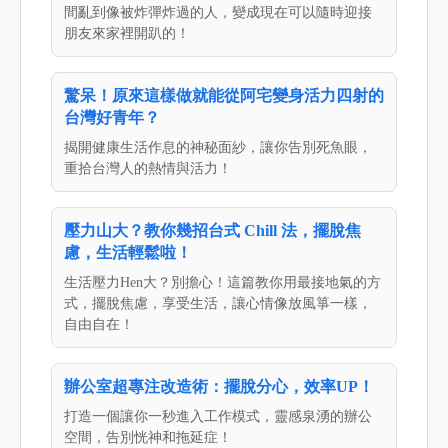
間亂到像被炸彈炸過的人，變成現在可以隨時迎接
朋友來家裡開趴的！
驚呆！原來這樣做就能從阿宅變身活力四射的
台灣好青年？
揭開健康生活作息的神秘面紗，讓你告別死魚眼，
重拾台灣人的熱情與活力！
壓力山大？教你幾招台式 Chill 法，擺脫焦
慮，生活輕鬆啦！
生活壓力Hen大？別擔心！這篇教你用最接地氣的方
式，擺脫焦慮，享受生活，讓心情像放風箏一樣，
自由自在！
辦公室超專注改造術：擺脫分心，效率UP！
打造一個讓你一秒進入工作模式，靈感泉湧的辦公
空間，告別恍神和拖延症！