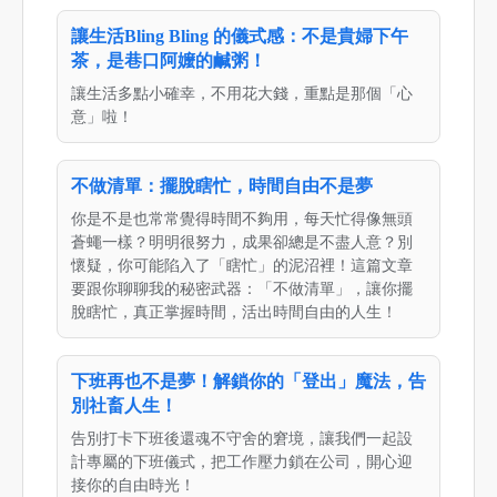
讓生活Bling Bling 的儀式感：不是貴婦下午
茶，是巷口阿嬤的鹹粥！
讓生活多點小確幸，不用花大錢，重點是那個「心
意」啦！
不做清單：擺脫瞎忙，時間自由不是夢
你是不是也常常覺得時間不夠用，每天忙得像無頭
蒼蠅一樣？明明很努力，成果卻總是不盡人意？別
懷疑，你可能陷入了「瞎忙」的泥沼裡！這篇文章
要跟你聊聊我的秘密武器：「不做清單」，讓你擺
脫瞎忙，真正掌握時間，活出時間自由的人生！
下班再也不是夢！解鎖你的「登出」魔法，告
別社畜人生！
告別打卡下班後還魂不守舍的窘境，讓我們一起設
計專屬的下班儀式，把工作壓力鎖在公司，開心迎
接你的自由時光！