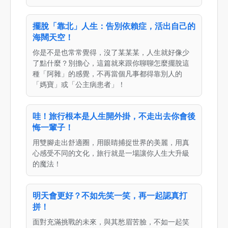
擺脫「靠北」人生：告別依賴症，活出自己的
海闊天空！
你是不是也常常覺得，沒了某某某，人生就好像少
了點什麼？別擔心，這篇就來跟你聊聊怎麼擺脫這
種「阿雜」的感覺，不再當個凡事都得靠別人的
「媽寶」或「公主病患者」！
哇！旅行根本是人生開外掛，不走出去你會後
悔一輩子！
用雙腳走出舒適圈，用眼睛捕捉世界的美麗，用真
心感受不同的文化，旅行就是一場讓你人生大升級
的魔法！
明天會更好？不如先笑一笑，再一起認真打
拼！
面對充滿挑戰的未來，與其愁眉苦臉，不如一起笑