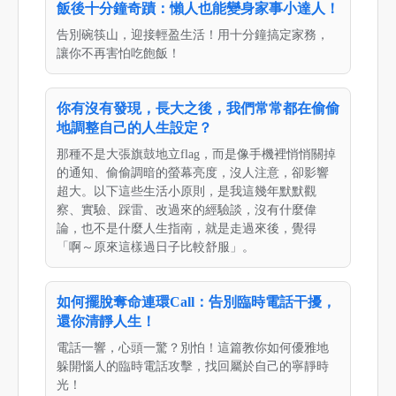
飯後十分鐘奇蹟：懶人也能變身家事小達人！
告別碗筷山，迎接輕盈生活！用十分鐘搞定家務，
讓你不再害怕吃飽飯！
你有沒有發現，長大之後，我們常常都在偷偷
地調整自己的人生設定？
那種不是大張旗鼓地立flag，而是像手機裡悄悄關掉
的通知、偷偷調暗的螢幕亮度，沒人注意，卻影響
超大。以下這些生活小原則，是我這幾年默默觀
察、實驗、踩雷、改過來的經驗談，沒有什麼偉
論，也不是什麼人生指南，就是走過來後，覺得
「啊～原來這樣過日子比較舒服」。
如何擺脫奪命連環Call：告別臨時電話干擾，
還你清靜人生！
電話一響，心頭一驚？別怕！這篇教你如何優雅地
躲開惱人的臨時電話攻擊，找回屬於自己的寧靜時
光！