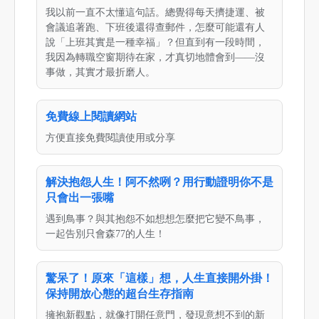
我以前一直不太懂這句話。總覺得每天擠捷運、被
會議追著跑、下班後還得查郵件，怎麼可能還有人
說「上班其實是一種幸福」？但直到有一段時間，
我因為轉職空窗期待在家，才真切地體會到——沒
事做，其實才最折磨人。
免費線上閱讀網站
方便直接免費閱讀使用或分享
解決抱怨人生！阿不然咧？用行動證明你不是
只會出一張嘴
遇到鳥事？與其抱怨不如想想怎麼把它變不鳥事，
一起告別只會森77的人生！
驚呆了！原來「這樣」想，人生直接開外掛！
保持開放心態的超台生存指南
擁抱新觀點，就像打開任意門，發現意想不到的新