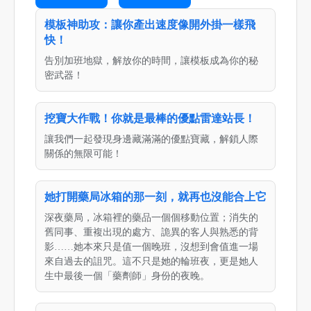
模板神助攻：讓你產出速度像開外掛一樣飛
快！
告別加班地獄，解放你的時間，讓模板成為你的秘
密武器！
挖寶大作戰！你就是最棒的優點雷達站長！
讓我們一起發現身邊藏滿滿的優點寶藏，解鎖人際
關係的無限可能！
她打開藥局冰箱的那一刻，就再也沒能合上它
深夜藥局，冰箱裡的藥品一個個移動位置；消失的
舊同事、重複出現的處方、詭異的客人與熟悉的背
影……她本來只是值一個晚班，沒想到會值進一場
來自過去的詛咒。這不只是她的輪班夜，更是她人
生中最後一個「藥劑師」身份的夜晚。