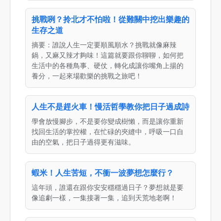
挑戰咧？拎北才不怕啦！從難關中挖出樂趣的
生存之道
摘要：誰說人生一定要順風順水？挑戰就像麻辣
鍋，又麻又辣才夠味！這篇就要跟你聊聊，如何把
生活中的各種鳥事、硬仗，轉化成讓你嘴角上揚的
養分，一起來場歡樂的挑戰之旅吧！
人生不是趕火車！慢活哲學教你把日子過成詩
學會放慢腳步，不是要你變成樹懶，而是讓你重新
找回生活的掌控權，在忙碌的夾縫中，呼吸一口自
由的空氣，把日子過得更有滋味。
蝦米！人生苦短，不衝一波夢想怎麼行？
這年頭，誰還在跟你安安穩穩過日子？夢想就是要
像追劇一樣，一集接著一集，追到天荒地老啊！