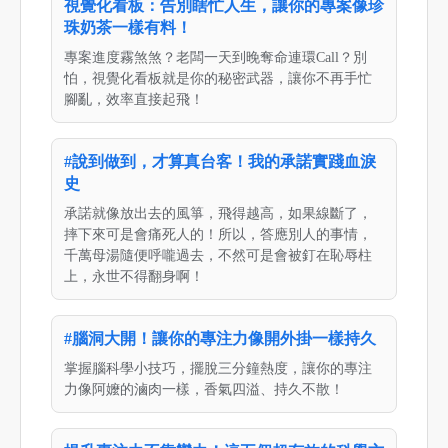
視覺化看板：告別瞎忙人生，讓你的專案像珍
珠奶茶一樣有料！
專案進度霧煞煞？老闆一天到晚奪命連環Call？別
怕，視覺化看板就是你的秘密武器，讓你不再手忙
腳亂，效率直接起飛！
#說到做到，才算真台客！我的承諾實踐血淚
史
承諾就像放出去的風箏，飛得越高，如果線斷了，
摔下來可是會痛死人的！所以，答應別人的事情，
千萬母湯隨便呼嚨過去，不然可是會被釘在恥辱柱
上，永世不得翻身啊！
#腦洞大開！讓你的專注力像開外掛一樣持久
掌握腦科學小技巧，擺脫三分鐘熱度，讓你的專注
力像阿嬤的滷肉一樣，香氣四溢、持久不散！