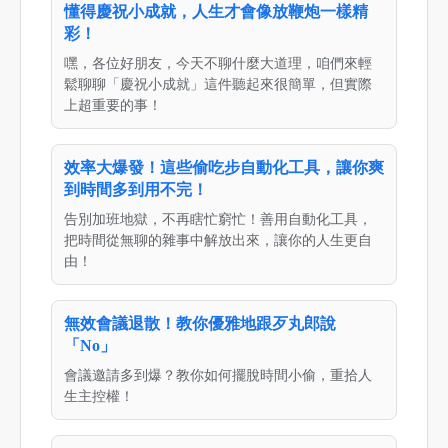
懂得慶祝小成就，人生才會像放鞭炮一樣精
彩！
嘿，各位好朋友，今天不聊什麼大道理，咱們來輕
鬆聊聊「慶祝小成就」這件聽起來很簡單，但實際
上超重要的事！
效率大爆發！這些偷吃步自動化工具，讓你爽
到時間多到用不完！
告別加班地獄，不再瞎忙窮忙！善用自動化工具，
把時間從無聊的雜事中解放出來，讓你的人生更自
由！
無效會議退散！教你優雅地跟歹丸郎說
「No」
會議邀請多到爆？教你如何擺脫時間小偷，重拾人
生主控權！