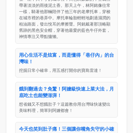
帶著淡淡的雨後泥土香。那天上午，林阿銘像往常
一樣，騎著他那輛陪伴了他三年的老摩托車，穿梭
在城市裡的巷弄中。摩托車輪胎輕輕地劃過濕潤的
柏油路面，發出悅耳的摩擦聲。阿銘戴著那頂略顯
舊跡的黑色安全帽，穿著他最愛的藍色牛仔外套，
神情專注又帶點慵懶。
用心生活不是炫富，而是懂得「巷仔內」的台
灣味！
挖掘日常小確幸，用五感打開你的寶島雷達！
餓到翻過去？免驚！阿嬤級快速上菜大法，月
底吃土也能變澎湃！
想省錢又不想餓肚子？這篇教你用台灣味快速變出
美味料理，簡單到阿嬤都會！
今天也笑到肚子痛！三個讓你嘴角失守的小確