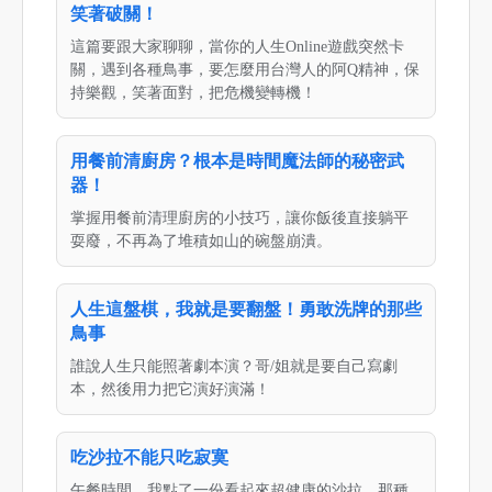
笑著破關！
這篇要跟大家聊聊，當你的人生Online遊戲突然卡
關，遇到各種鳥事，要怎麼用台灣人的阿Q精神，保
持樂觀，笑著面對，把危機變轉機！
用餐前清廚房？根本是時間魔法師的秘密武
器！
掌握用餐前清理廚房的小技巧，讓你飯後直接躺平
耍廢，不再為了堆積如山的碗盤崩潰。
人生這盤棋，我就是要翻盤！勇敢洗牌的那些
鳥事
誰說人生只能照著劇本演？哥/姐就是要自己寫劇
本，然後用力把它演好演滿！
吃沙拉不能只吃寂寞
午餐時間，我點了一份看起來超健康的沙拉。那種