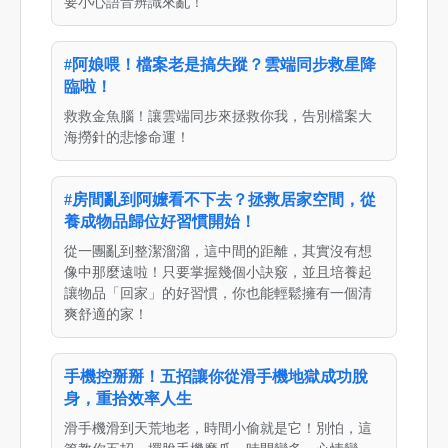
要小心語音辨識來亂！
#阿娘喂！檔案老是搞失蹤？雲端同步救星降
臨啦！
救救金魚腦！讓雲端同步來拯救你我，告別檔案大
海撈針的悲慘命運！
#房間亂到阿嬤看不下去？拯救居家空間，從
養成物品歸位好習慣開始！
從一團亂到整潔溜溜，這中間的距離，其實沒有想
像中那麼遠啦！只要掌握幾個小訣竅，並且培養起
讓物品「回家」的好習慣，你也能輕鬆擁有一個清
爽舒適的家！
手機控掰掰！五招讓你從滑手機地獄成功脫
身，重拾效率人生
滑手機滑到天荒地老，時間小偷就是它！別怕，這