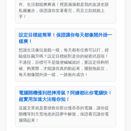
作、生活都能爽爽過！裡面滿滿都是我的血淚史跟
私藏撇步，保證讓你笑著看完，而且立刻就能上
手！
設定目標超簡單！保證讓你每天都像開外掛一
樣爽！
想讓生活像玩遊戲一樣，每天都有任務可以打，經
驗值狂飆升嗎？設定目標絕對是你的秘密武器啦！
不過捏，目標可不是隨便喊喊就好，要設定得夠明
確、夠實際，才能讓你真的動起來，擺脫拖延症，
每天都像開外掛一樣，一路衝向成功！
電腦開機慢到想摔滑鼠？阿嬤都比你電腦快！
超實用加速大法報你知！
這篇文章就是要拯救你那台慢吞吞的電腦，讓你從
開機等到天荒地老的惡夢中解脫，保證看完讓你電
腦飛起來！