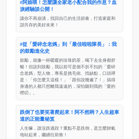
#阿娘喂！怎麼讓全家老小配合我的作息？血
淚經驗談公開！
讓你不再崩潰，找回自己的生活節奏，打造家庭和
諧共存的美好未來！
#從「愛碎念老媽」到「最佳啦啦隊長」：我
的鼓勵進化史
鼓勵，就像一杯暖暖的珍珠奶茶，喝下去全身都舒
暢！但說到鼓勵，我以前可是個不折不扣的「愛碎
念老媽」型人物，專長是挑毛病、找缺點，口頭禪
是：「你怎麼又這樣！」「跟你說幾遍了！」搞得
身邊的人都只想離我遠遠的，深怕聽到我的「愛的
嘮叨」。
跌倒了也要笑著爬起來！阿不然咧？人生超車
道的正能量秘笈
人生嘛，誰沒跌過跤？重點不是跌倒，是怎麼帥氣
地站起來，繼續往前衝！