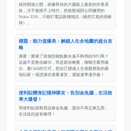
保持開放心態，就像幫你的大腦裝上最新的作業系
統，才不會跟不上時代，然後變成阿公阿嬤用的
Nokia 3310，只能打電話跟傳簡訊（雖然它真的很耐
摔）。
標題：能力值爆表：解鎖人生全地圖的超台攻
略
摘要：厭倦了當個技能點數永遠不夠用的NPC嗎？
這篇不是教你練功，而是跟你喇賽，聊聊怎麼用最
台、最Chill的方式，把自己變成人生遊戲裡面的最
強玩家！保證讓你邊看邊笑，還能邊學邊升級！
便利貼變身記憶神隊友：告別金魚腦，生活效
率大爆發！
用便利貼拯救我這條金魚腦，讓你不再忘東忘西，
生活從此超有條理！