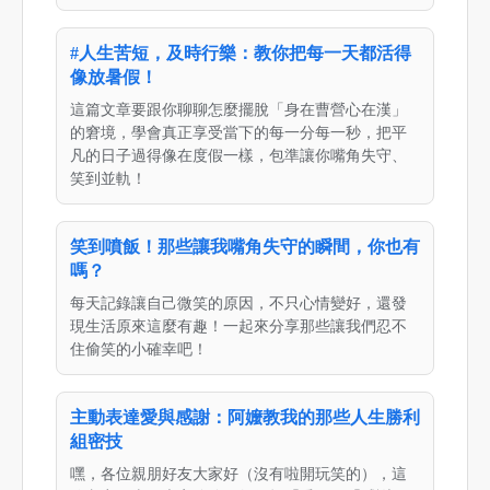
#人生苦短，及時行樂：教你把每一天都活得
像放暑假！
這篇文章要跟你聊聊怎麼擺脫「身在曹營心在漢」
的窘境，學會真正享受當下的每一分每一秒，把平
凡的日子過得像在度假一樣，包準讓你嘴角失守、
笑到並軌！
笑到噴飯！那些讓我嘴角失守的瞬間，你也有
嗎？
每天記錄讓自己微笑的原因，不只心情變好，還發
現生活原來這麼有趣！一起來分享那些讓我們忍不
住偷笑的小確幸吧！
主動表達愛與感謝：阿嬤教我的那些人生勝利
組密技
嘿，各位親朋好友大家好（沒有啦開玩笑的），這