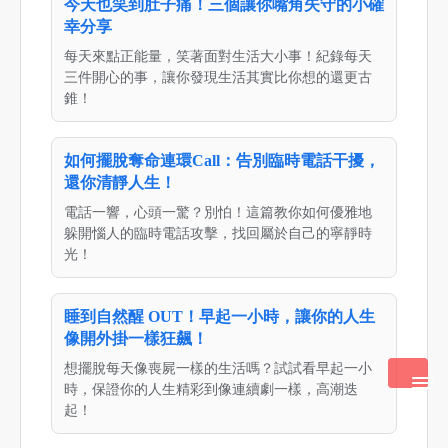
今天也笑到肚子痛！三個讓你嘴角失守的小確
幸分享
每天來點正能量，笑著面對生活大小事！紀錄每天
三件開心的事，讓你發現生活其實比你想的還更古
錐！
如何擺脫奪命連環Call：告別臨時電話干擾，
還你清靜人生！
電話一響，心頭一驚？別怕！這篇教你如何優雅地
躲開惱人的臨時電話攻擊，找回屬於自己的寧靜時
光！
睡到自然醒 OUT！早起一小時，讓你的人生
像開外掛一樣狂飆！
想擺脫每天像喪屍一樣的生活嗎？試試看早起一小
時，保證你的人生精彩到像連續劇一樣，高潮迭
起！