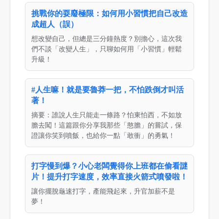
挑戰你的耍廢極限：如何用小習慣把自己改造
成超人（誤）
想改變自己，但總是三分鐘熱度？別擔心，這次我
們不談「改變人生」，只聊如何用「小習慣」輕鬆
升級！
#人生嘛！就是要魯莽一把，不怕跌倒才叫活
著！
摘要：誰說人生只能走一條路？怕東怕西，不如放
膽去闖！這篇跟你分享我那些「憨膽」的嘗試，保
證讓你笑到噴飯，也給你一點「敢衝」的勇氣！
打字慢到爆？小心老闆覺得你上班都在偷看謎
片！提升打字速度，效率直接火箭式噴發啦！
讓你擺脫龜速打字，產能飛起來，升官加薪不是
夢！