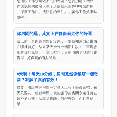
想擺脫工作永遠做不完的窘境？想告別滑手機比工
作還認真的廢廢人生？這篇就來跟你聊聊怎麼用
「深度工作法」找回你的專注力，讓你工作效率咻
咻咻！
你房間的亂，其實正在偷偷偷走你的好運
我以前一直以為房間亂沒差，只要我知道自己東西
在哪裡就好。結果某天滑到一個影片說：「環境會
影響你的氣場。」我心裡想：真的假的？但越想越
覺得...好像真的有點道理。
#天啊！每天10分鐘，房間竟然像飯店一樣乾
淨？我試了真的有效！
摘要：誰說整理房間一定是大工程？學會這招，每
天只要花一點點時間，就能讓你的房間永遠保持在
超舒適狀態！我親身實驗，保證有效，而且超簡
單！