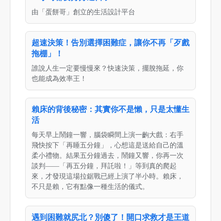
由「蛋餅哥」創立的生活設計平台
超速決策！告別選擇困難症，讓你不再「歹戲
拖棚」！
誰說人生一定要慢慢來？快速決策，擺脫拖延，你
也能成為效率王！
賴床的背後秘密：其實你不是懶，只是太懂生
活
每天早上鬧鐘一響，腦袋瞬間上演一齣大戲：右手
飛快按下「再睡五分鐘」，心想這是送給自己的溫
柔小禮物。結果五分鐘過去，鬧鐘又響，你再一次
談判——「再五分鐘，拜託啦！」等到真的爬起
來，才發現這場拉鋸戰已經上演了半小時。賴床，
不只是賴，它有點像一種生活的儀式。
遇到困難就尻北？別傻了！開口求救才是王道