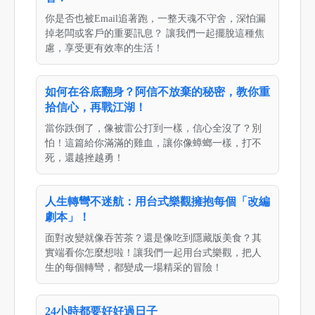
你是否也被Email追著跑，一整天魂不守舍，深怕漏
掉老闆或客戶的重要訊息？ 讓我們一起擺脫這種焦
慮，享受更有效率的生活！
如何在谷底翻身？阿信不放棄的秘密，教你重
拾信心，再戰江湖！
當你跌倒了，像被雷公打到一樣，信心全沒了？別
怕！這篇給你滿滿的雞血，讓你像蟑螂一樣，打不
死，還越挫越勇！
人生轉彎不迷航：用台式樂觀擁抱每個「改編
劇本」！
面對改變就像吞苦茶？還是像吃到隱藏版美食？其
實端看你怎麼想啦！讓我們一起用台式樂觀，把人
生的每個轉彎，都變成一場精采的冒險！
24小時都要好好過日子