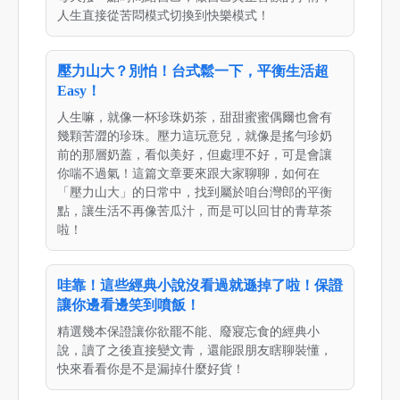
人生直接從苦悶模式切換到快樂模式！
壓力山大？別怕！台式鬆一下，平衡生活超
Easy！
人生嘛，就像一杯珍珠奶茶，甜甜蜜蜜偶爾也會有
幾顆苦澀的珍珠。壓力這玩意兒，就像是搖勻珍奶
前的那層奶蓋，看似美好，但處理不好，可是會讓
你喘不過氣！這篇文章要來跟大家聊聊，如何在
「壓力山大」的日常中，找到屬於咱台灣郎的平衡
點，讓生活不再像苦瓜汁，而是可以回甘的青草茶
啦！
哇靠！這些經典小說沒看過就遜掉了啦！保證
讓你邊看邊笑到噴飯！
精選幾本保證讓你欲罷不能、廢寢忘食的經典小
說，讀了之後直接變文青，還能跟朋友瞎聊裝懂，
快來看看你是不是漏掉什麼好貨！