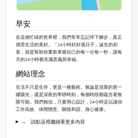
早安
在這個忙碌的世界裡，我們常常忘記停下腳步，真正
感受生活的美好。「24小時好好過日子」誕生的初
衷，就是幫助你重新掌握自己的每一分每一秒，讓每
天的24小時都充滿意義與幸福。
網站理念
生活不只是生存，更是一種藝術。無論是清晨的第一
縷陽光，還是深夜的寧靜時刻，每個時段都蘊含著無
限可能。我們相信，只要用心設計，24小時足以讓你
工作高效、休閒愜意、關係和諧、身心健康。
→
請點這裡繼續看更多內容