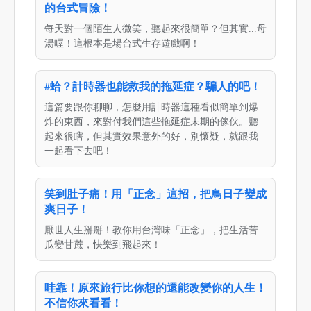
的台式冒險！
每天對一個陌生人微笑，聽起來很簡單？但其實...母
湯喔！這根本是場台式生存遊戲啊！
#蛤？計時器也能救我的拖延症？騙人的吧！
這篇要跟你聊聊，怎麼用計時器這種看似簡單到爆
炸的東西，來對付我們這些拖延症末期的傢伙。聽
起來很瞎，但其實效果意外的好，別懷疑，就跟我
一起看下去吧！
笑到肚子痛！用「正念」這招，把鳥日子變成
爽日子！
厭世人生掰掰！教你用台灣味「正念」，把生活苦
瓜變甘蔗，快樂到飛起來！
哇靠！原來旅行比你想的還能改變你的人生！
不信你來看看！