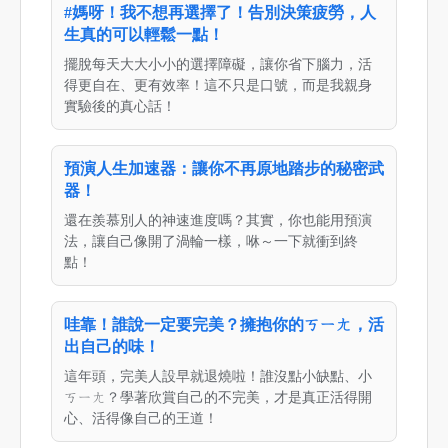
#媽呀！我不想再選擇了！告別決策疲勞，人
生真的可以輕鬆一點！
擺脫每天大大小小的選擇障礙，讓你省下腦力，活
得更自在、更有效率！這不只是口號，而是我親身
實驗後的真心話！
預演人生加速器：讓你不再原地踏步的秘密武
器！
還在羨慕別人的神速進度嗎？其實，你也能用預演
法，讓自己像開了渦輪一樣，咻～一下就衝到終
點！
哇靠！誰說一定要完美？擁抱你的ㄎㄧㄤ，活
出自己的味！
這年頭，完美人設早就退燒啦！誰沒點小缺點、小
ㄎㄧㄤ？學著欣賞自己的不完美，才是真正活得開
心、活得像自己的王道！