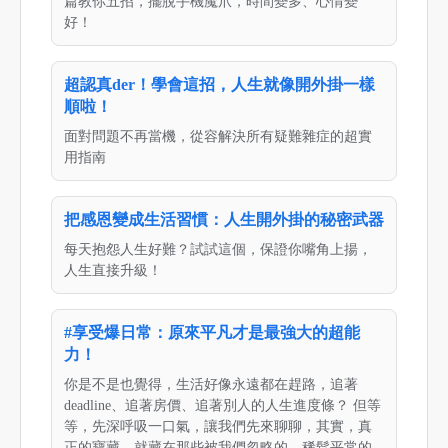
篇教你五招，擺脫手機魔爪，時間變多、心情變
好！
超認真der！學會這招，人生就像開外掛一樣
順啦！
面對問題不再當機，從容解決所有疑難雜症的超實
用指南
把感恩變成生活習慣：人生開外掛的秘密武器
每天抱怨人生好難？試試這個，保證你嘴角上揚，
人生直接升級！
#享受爆日常：原來平凡才是最強大的超能
力！
你是不是也覺得，生活好像永遠都在趕路，追著
deadline、追著房價、追著別人的人生進度條？ 但等
等，先深呼吸一口氣，讓我們先來聊聊，其實，真
正的寶藏，就藏在那些被我們忽略的、稀鬆平常的