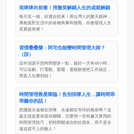
笑咪咪向前衝！用微笑解鎖人生的成就解鎖
每天笑一個，好運自然來！用台灣人的樂天精神，
勇敢面對生活中的各種鳥事和挑戰，你會發現人生
其實超有梗！
習慣疊疊樂：阿宅也能變時間管理大師？
（誤）
這年頭誰不想時間變多一點，最好一天有48小時，
可以追劇、打電動、耍廢，還能順便把工作搞定，
簡直人生勝利組！
時間管理救星降臨！告別排隊人生，讓時間乖
乖聽你的話！
想擺脫永遠都在排隊、永遠都在等待的無奈嗎？這
篇文就是要來跟你聊聊，怎麼用一些有趣又實用的
時間管理技巧，把時間變成你的好朋友，而不是永
遠追趕不上的敵人！