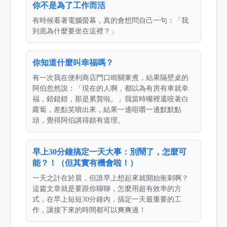
你不是為了工作而活
有時候看著電腦螢幕，真的會想問自己一句：「我
到底為什麼要坐在這裡？」
你知道什麼叫幸福嗎？
有一次我在便利商店門口啃關東煮，結果隔壁桌的
阿伯忽然說：「現在的人啊，都以為有房有車就幸
福，錯錯錯，那是累贅啦。」我當時嘴裡還咬著白
蘿蔔，差點笑噴出來，結果一邊咀嚼一邊默默點
頭，覺得阿伯講得頗有道理。
早上30分鐘搞定一天大事：別鬧了，怎麼可
能？！（但其實有機會啦！）
一天之計在於晨，但誰早上想起來就開始衝刺啊？
這篇文章就是要跟你聊聊，怎麼用超有效率的方
式，在早上短短30分鐘內，搞定一天最重要的工
作，讓接下來的時間都可以爽爽過！