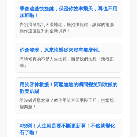
學會這些快捷鍵，保證你效率飛天，再也不用
加班啦！
告別滑鼠點到天荒地老，擁抱快捷鍵，讓你的電腦
操作速度提升到全新境界！
你會發現，原來快樂從來沒有那麼難。
有時候真的不是人生太難，而是我們太想「活得正
確」。
用笑容神救援！阿尷尬尬的瞬間變笑到噴飯的
歡樂趴踢
誰沒碰過尷尬事？教你用笑容四兩撥千斤，把尷尬
變樂趣！
#挖咧！人生就是要不斷更新啊！不然就變化
石了啦！