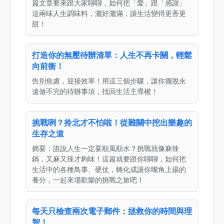
篇文章要來跟大家聊聊，如何把「愛」跟「感謝」
這兩味人生調味料，灑好灑滿，讓生活變得更香更
甜！
打造你的無壓待辦清單：人生不再卡關，輕鬆
向前衝！
告別焦慮，迎接效率！用這三個步驟，讓你擺脫永
遠做不完的待辦事項，找回生活主導權！
挑戰咧？拎北才不怕啦！從難關中挖出樂趣的
生存之道
摘要：誰說人生一定要順風順水？挑戰就像麻辣
鍋，又麻又辣才夠味！這篇就要跟你聊聊，如何把
生活中的各種鳥事、硬仗，轉化成讓你嘴角上揚的
養分，一起來場歡樂的挑戰之旅吧！
每天只檢查兩次電子郵件：拯救你的時間與理
智！