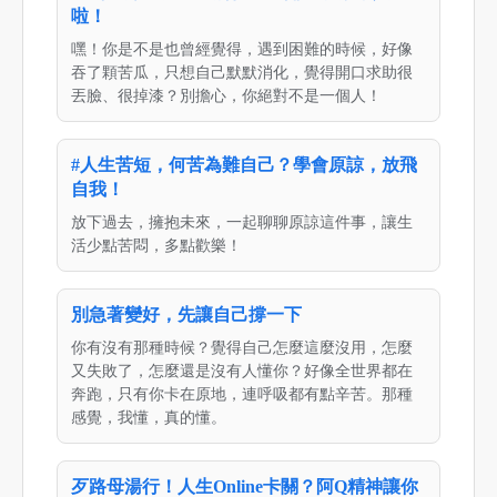
啦！
嘿！你是不是也曾經覺得，遇到困難的時候，好像
吞了顆苦瓜，只想自己默默消化，覺得開口求助很
丟臉、很掉漆？別擔心，你絕對不是一個人！
#人生苦短，何苦為難自己？學會原諒，放飛
自我！
放下過去，擁抱未來，一起聊聊原諒這件事，讓生
活少點苦悶，多點歡樂！
別急著變好，先讓自己撐一下
你有沒有那種時候？覺得自己怎麼這麼沒用，怎麼
又失敗了，怎麼還是沒有人懂你？好像全世界都在
奔跑，只有你卡在原地，連呼吸都有點辛苦。那種
感覺，我懂，真的懂。
歹路母湯行！人生Online卡關？阿Q精神讓你