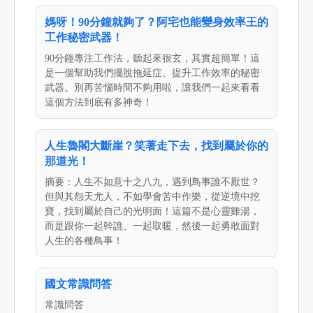
媽呀！90分鐘就夠了？阿宅也能變身效率王的
工作秘密武器！
90分鐘專注工作法，聽起來很玄，其實超簡單！這
是一個幫助我們擺脫拖延症、提升工作效率的秘密
武器。別再苦惱時間不夠用啦，讓我們一起來看看
這個方法到底有多神奇！
人生魯閣大斷崖？笑著走下去，找到屬於你的
那道光！
摘要：人生不如意十之八九，遇到鳥事誰不厭世？
但與其怨天尤人，不如學會苦中作樂，從逆境中挖
寶，找到屬於自己的光明面！這篇不是心靈雞湯，
而是跟你一起幹譙、一起取暖，然後一起勇敢面對
人生的各種鳥事！
國文常識問答
常識問答