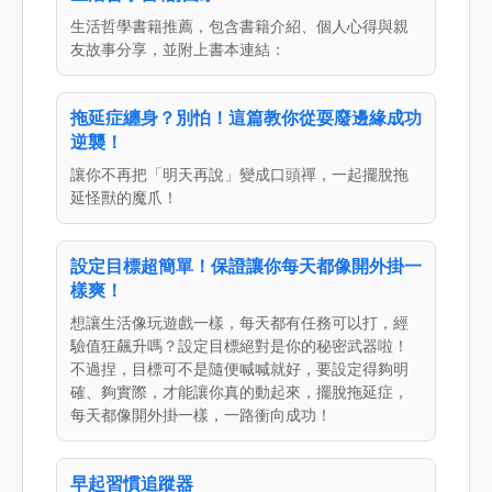
生活哲學書籍推薦，包含書籍介紹、個人心得與親
友故事分享，並附上書本連結：
拖延症纏身？別怕！這篇教你從耍廢邊緣成功
逆襲！
讓你不再把「明天再說」變成口頭禪，一起擺脫拖
延怪獸的魔爪！
設定目標超簡單！保證讓你每天都像開外掛一
樣爽！
想讓生活像玩遊戲一樣，每天都有任務可以打，經
驗值狂飆升嗎？設定目標絕對是你的秘密武器啦！
不過捏，目標可不是隨便喊喊就好，要設定得夠明
確、夠實際，才能讓你真的動起來，擺脫拖延症，
每天都像開外掛一樣，一路衝向成功！
早起習慣追蹤器