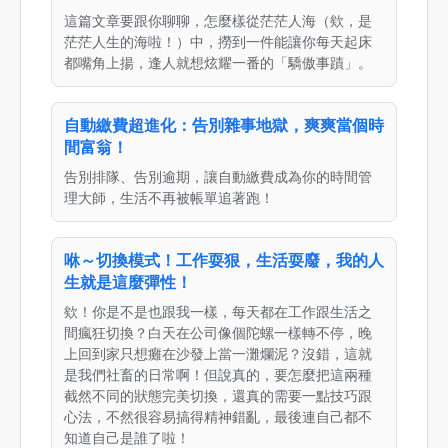
這篇文章要跟你聊聊，怎麼樣從茫茫人海（欸，是
茫茫人生的海啦！）中，撈到一件能讓你每天起床
都嘴角上揚，逢人就想炫耀一番的「驕傲事蹟」。
自動繳費超進化：告別雜事地獄，爽爽當個時
間富翁！
告別排隊、告別逾期，讓自動繳費成為你的時間管
理大師，生活不再被帳單追著跑！
咻～切換模式！工作耍狠，生活耍廢，我的人
生就是這麼彈性！
欸！你是不是也跟我一樣，每天都在工作跟生活之
間瘋狂切換？白天在公司像個陀螺一樣轉不停，晚
上回到家只想癱在沙發上當一灘爛泥？沒錯，這就
是我們社畜的日常啊！但說真的，要怎麼把這兩種
截然不同的狀態完美切換，還真的需要一點技巧跟
心法，不然很容易搞得精神錯亂，最後連自己都不
知道自己是誰了啦！