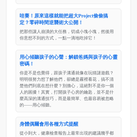
哇賽！原來這樣就能把超大Project偷偷搞
定？零碎時間逆襲術大公開！
把那些讓人崩潰的大任務，切成小塊小塊，然後用
你意想不到的方式，一點一滴地吃掉它！
用心傾聽孩子的心聲：解鎖爸媽與孩子的心靈
密碼！
你是不是也覺得，跟孩子溝通就像在玩猜謎遊戲？
明明很努力想了解他們，卻總是霧裡看花，搞不清
楚他們到底在想什麼？別擔心，這絕對不是你一個
人的困擾！其實，打開孩子心房的鑰匙，並不是什
麼高深的溝通技巧，而是最簡單、也最容易被忽略
的——用心傾聽。
身體偶爾會用各種方式提醒
從小到大，健康檢查報告上最常出現的建議幾乎都