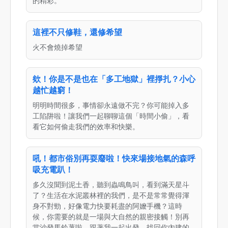
的精彩。
這裡不只修鞋，還修希望
火不會燒掉希望
欸！你是不是也在「多工地獄」裡掙扎？小心
越忙越窮！
明明時間很多，事情卻永遠做不完？你可能掉入多
工陷阱啦！讓我們一起聊聊這個「時間小偷」，看
看它如何偷走我們的效率和快樂。
吼！都市俗別再耍廢啦！快來場接地氣的森呼
吸充電趴！
多久沒聞到泥土香，聽到蟲鳴鳥叫，看到滿天星斗
了？生活在水泥叢林裡的我們，是不是常常覺得渾
身不對勁，好像電力快要耗盡的阿嬤手機？這時
候，你需要的就是一場與大自然的親密接觸！別再
當沙發馬鈴薯啦，跟著我一起出發，找回你內建的