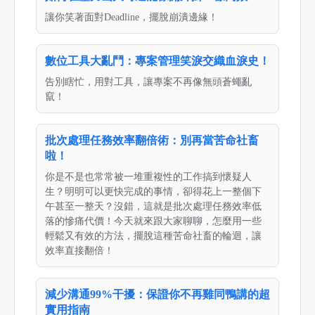
讓你笑著面對Deadline，擺脫崩潰邊緣！
數位工具大亂鬥：專案管理笑淚交織血淚史！
告別瞎忙，用對工具，讓專案不再像無頭蒼蠅亂
竄！
批次處理任務效率翻倍術：別再當苦命社畜
啦！
你是不是也常常被一堆重複性的工作搞到懷疑人
生？明明可以更快完成的事情，卻得花上一整個下
午甚至一整天？沒錯，這就是批次處理任務效率低
落的慘痛代價！今天就來跟大家聊聊，怎麼用一些
輕鬆又有效的方法，擺脫這種苦命社畜的輪迴，讓
效率直接翻倍！
減少溝通99%干擾：保證你不再雞同鴨講的超
實用指南