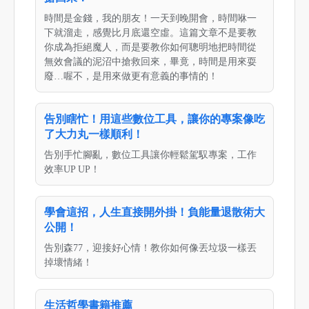
時間是金錢，我的朋友！一天到晚開會，時間咻一
下就溜走，感覺比月底還空虛。這篇文章不是要教
你成為拒絕魔人，而是要教你如何聰明地把時間從
無效會議的泥沼中搶救回來，畢竟，時間是用來耍
廢…喔不，是用來做更有意義的事情的！
告別瞎忙！用這些數位工具，讓你的專案像吃
了大力丸一樣順利！
告別手忙腳亂，數位工具讓你輕鬆駕馭專案，工作
效率UP UP！
學會這招，人生直接開外掛！負能量退散術大
公開！
告別森77，迎接好心情！教你如何像丟垃圾一樣丟
掉壞情緒！
生活哲學書籍推薦