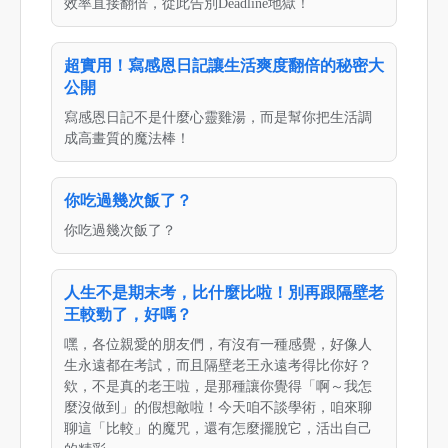
效率直接翻倍，從此告別Deadline地獄！
超實用！寫感恩日記讓生活爽度翻倍的秘密大
公開
寫感恩日記不是什麼心靈雞湯，而是幫你把生活調
成高畫質的魔法棒！
你吃過幾次飯了？
你吃過幾次飯了？
人生不是期末考，比什麼比啦！別再跟隔壁老
王較勁了，好嗎？
嘿，各位親愛的朋友們，有沒有一種感覺，好像人
生永遠都在考試，而且隔壁老王永遠考得比你好？
欸，不是真的老王啦，是那種讓你覺得「啊～我怎
麼沒做到」的假想敵啦！今天咱不談學術，咱來聊
聊這「比較」的魔咒，還有怎麼擺脫它，活出自己