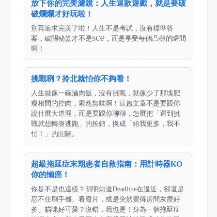
放下你的完美濾鏡：人生這款遊戲，就是要破
破爛爛才好玩啦！
別再追求完美了啦！人生不是考試，沒有標準答
案，破關秘笈才不是SOP，而是享受每個凸槌的瞬間
啊！
挑戰咧？拎北就怕你不夠看！
人生就像一碗滷肉飯，沒有挑戰，就像少了那塊肥
瘦相間的控肉，索然無味啊！這篇文章不是要跟你
說什麼大道理，而是要跟你聊聊，怎麼把「遇到挑
戰就想轉身逃跑」的按鈕，換成「給我更多，我不
怕！」的開關。
超級拖延症末期患者自救指南：用計時器KO
你的懶癌！
你是不是也這樣？明明知道Deadline在逼近，卻還是
忍不住刷手機、看廢片，或是突然覺得房間灰塵好
多、貓咪好可愛？沒錯，我也是！身為一個拖延症