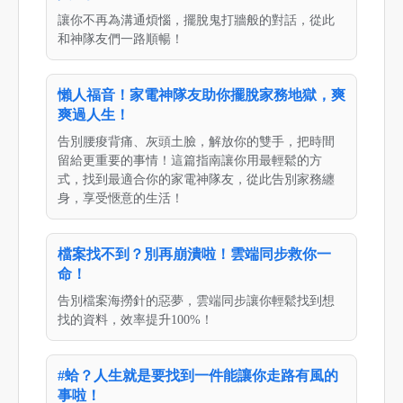
讓你不再為溝通煩惱，擺脫鬼打牆般的對話，從此
和神隊友們一路順暢！
懶人福音！家電神隊友助你擺脫家務地獄，爽
爽過人生！
告別腰痠背痛、灰頭土臉，解放你的雙手，把時間
留給更重要的事情！這篇指南讓你用最輕鬆的方
式，找到最適合你的家電神隊友，從此告別家務纏
身，享受愜意的生活！
檔案找不到？別再崩潰啦！雲端同步救你一
命！
告別檔案海撈針的惡夢，雲端同步讓你輕鬆找到想
找的資料，效率提升100%！
#蛤？人生就是要找到一件能讓你走路有風的
事啦！