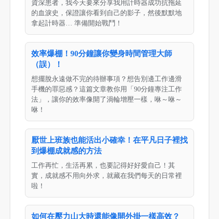
資深患者，我今天要來分享我用計時器成功抗拖延
的血淚史，保證讓你看到自己的影子，然後默默地
拿起計時器… 準備開始戰鬥！
效率爆棚！90分鐘讓你變身時間管理大師
（誤）！
想擺脫永遠做不完的待辦事項？想告別邊工作邊滑
手機的罪惡感？這篇文章教你用「90分鐘專注工作
法」，讓你的效率像開了渦輪增壓一樣，咻～咻～
咻！
厭世上班族也能活出小確幸！在平凡日子裡找
到爆棚成就感的方法
工作再忙，生活再累，也要記得好好愛自己！其
實，成就感不用向外求，就藏在我們每天的日常裡
啦！
如何在壓力山大時還能像開外掛一樣高效？