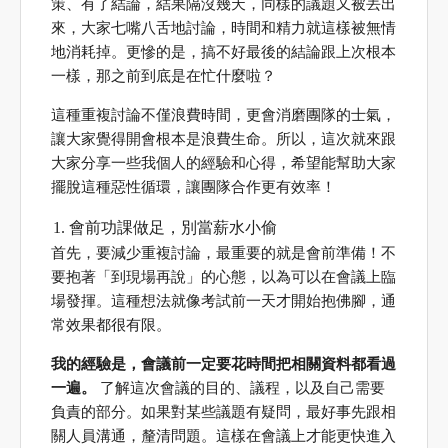
策、有了結論，結果隔沒幾天，同樣的議題又被丟出
來，大家七嘴八舌地討論，時間和精力就這樣被無情
地消耗掉。更慘的是，搞不好最後的結論跟上次根本
一樣，那之前到底是在忙什麼啦？
這種重複討論不僅浪費時間，更會消磨團隊的士氣，
讓大家覺得開會根本是浪費生命。所以，這次就來跟
大家分享一些我個人的經驗和心得，希望能幫助大家
擺脫這種惡性循環，讓團隊合作更有效率！
會前功課做足，別當薪水小偷
首先，要減少重複討論，最重要的就是會前準備！不
要抱著「到現場再說」的心態，以為可以在會議上臨
場發揮。這種想法就像考試前一天才開始抱佛腳，通
常效果都很有限。
我的經驗是，會議前一定要花時間把相關資料都看過
一遍。
了解這次會議的目的、議程，以及自己需要
負責的部分。如果對某些議題有疑問，最好事先跟相
關人員溝通，釐清問題。這樣在會議上才能更快進入