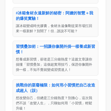
#冰箱食材永遠新鮮的秘密：阿嬤的智慧＋我
的爆笑實驗！
讓冰箱變成時光膠囊，食材永遠像剛從菜市場扛回
來一樣新鮮？別鬧了！但...誰說不可能？
習慣疊加術：一招讓你像開外掛一樣養成新習
慣！
想養成新習慣，卻老是三分鐘熱度？這篇文章讓你
搞懂「習慣疊加」這個超實用技巧，保證你像開外
掛一樣，不知不覺就變成習慣達人！
挑戰你的耍廢極限：如何用小習慣把自己改造
成超人（誤）
想改變自己，但總是三分鐘熱度？別擔心，這次我
們不談「改變人生」，只聊如何用「小習慣」輕鬆
升級！