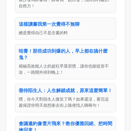
自然力！
這樣讀書我第一次覺得不無聊
總是覺得自己不是念書的料
哇賽！那些成功到爆的人，早上都在搞什麼
鬼？
揭秘高效能人士的超狂早晨習慣，讓你也能從容不
迫，一路開外掛到晚上！
善待陌生人：人生解鎖成就，原來這麼簡單！
嘿，你今天對陌生人微笑了嗎？如果還沒，看完這
篇保證你明天就想衝去街上隨便找人聊兩句！
會議邀約像雪片飛來？教你優雅回絕、把時間
搶回來！