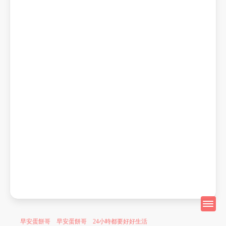
早安蛋餅哥 早安蛋餅哥 24小時都要好好生活