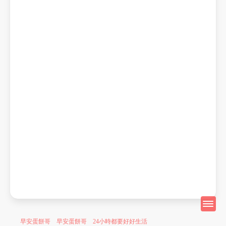
早安蛋餅哥 早安蛋餅哥 24小時都要好好生活