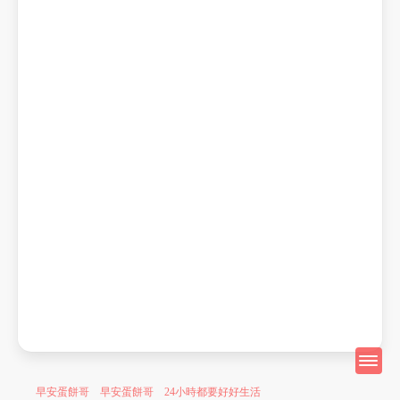
早安蛋餅哥 早安蛋餅哥 24小時都要好好生活