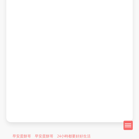
早安蛋餅哥 早安蛋餅哥 24小時都要好好生活