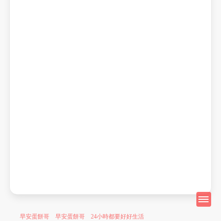
早安蛋餅哥 早安蛋餅哥 24小時都要好好生活