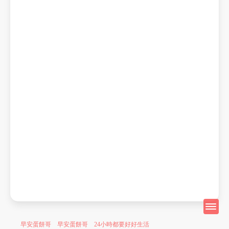
早安蛋餅哥 早安蛋餅哥 24小時都要好好生活